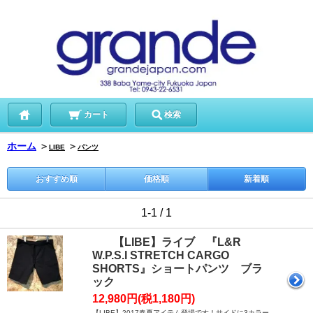
カート
検索
ホーム
＞
＞
LIBE
パンツ
おすすめ順
価格順
新着順
1-1 / 1
【LIBE】ライブ 『L&R
W.P.S.I STRETCH CARGO
SHORTS』ショートパンツ ブラ
ック
12,980円(税1,180円)
【LIBE】2017春夏アイテム登場です！サイドに3カラー