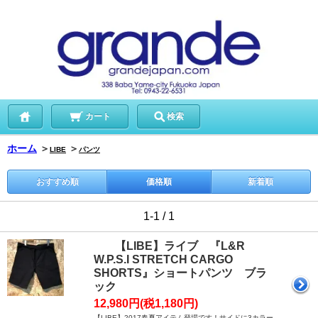
カート
検索
ホーム
＞
＞
LIBE
パンツ
おすすめ順
価格順
新着順
1-1 / 1
【LIBE】ライブ 『L&R
W.P.S.I STRETCH CARGO
SHORTS』ショートパンツ ブラ
ック
12,980円(税1,180円)
【LIBE】2017春夏アイテム登場です！サイドに3カラー